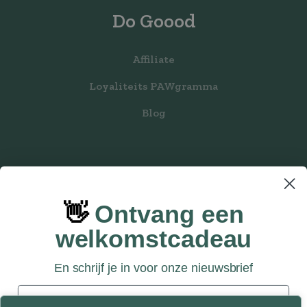
Do Goood
Affiliate
Loyaliteits PAWgramma
Blog
👋
Ontvang een
welkomstcadeau
En schrijf je in voor onze nieuwsbrief
Privacy Statement
Email
Disclaimer