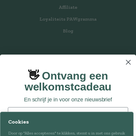
Affiliate
Loyaliteits PAWgramma
Blog
👋
Ontvang een
welkomstcadeau
En schrijf je in voor onze nieuwsbrief
Privacy Statement
Email
Disclaimer
Cookies
Ontwikkeld door Every Day
Door op "Alles accepteren" te klikken, stemt u in met ons gebruik