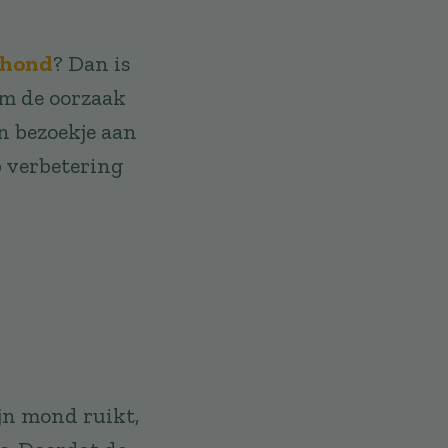
 hond
? Dan is
em de oorzaak
en bezoekje aan
 verbetering
ijn mond ruikt,