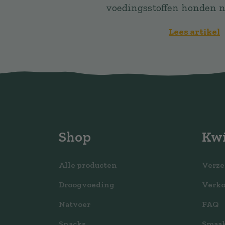
voedingsstoffen honden n
Lees artikel
Shop
Kwi
Alle producten
Verze
Droogvoeding
Verk
Natvoer
FAQ
Snacks
Smaak