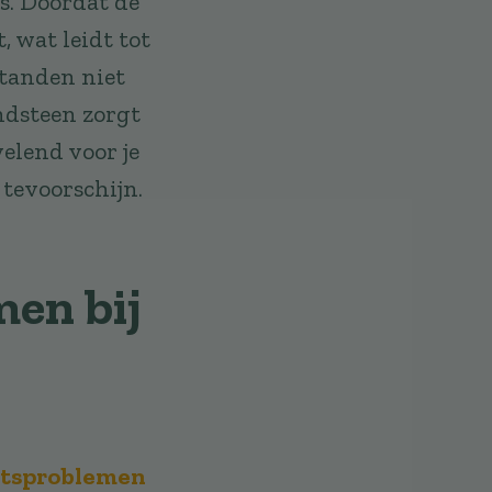
s. Doordat de
, wat leidt tot
 tanden niet
ndsteen zorgt
velend voor je
tevoorschijn.
men bij
itsproblemen