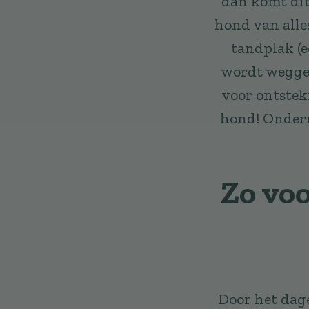
dan komt dit
hond van alles
tandplak (e
wordt weggeh
voor ontsteki
hond! Ondern
Zo voo
Door het dage