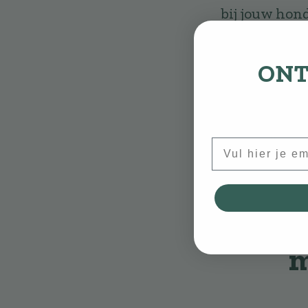
bij jouw hon
zich niet oph
moet meer kau
ONT
het raadzaam 
die bijdragen
dat het goed 
Email
Hoe 
m