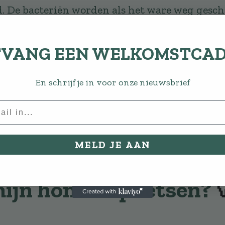
d. De bacteriën worden als het ware weg gesc
open. Tevens is het goed om
grote brokken
te 
wen, wat zorgt voor betere kwaliteit van de 
VANG EEN WELKOMSTCA
om zo nu en dan een kauwbot te geven of spec
 aan
gebitsreiniging
. En ja, uiteraard geldt 
En schrijf je in voor onze nieuwsbrief
is om minimaal één keer per jaar een gebitscon
uitvoeren door de dierenarts.
MELD JE AAN
vaak moet ik de tande
ijn honden poetsen?