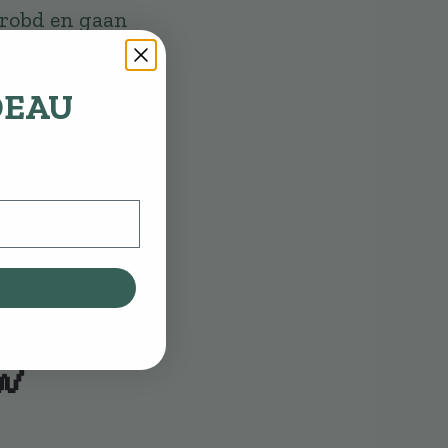
hrobd en gaan
geven: je hond
tanden. Ook is
DEAU
iale speeltjes
ook voor honden
trole te laten
n van
🦷