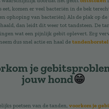
 waarschijnlijk doordat het gebit
ontstoken
i
 eet, komen er veel bacteriën in de bek terecht
en ophoping van bacteriën). Als de plak op de
aald, dan leidt dit weer tot tandsteen. De ta
ngen wat een pijnlijk gebit oplevert. Erg ver
eem dus snel actie en haal de
tandenborstel
rkom je gebitsproble
jouw hond
😁
lijks poetsen van de tanden,
voorkom je geb