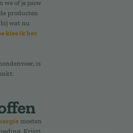
n we of je jouw
ide producten
bij wat nu
e kies ik het
 hondenvoer, is
enkt:
offen
nergie
moeten
oeding. Krijgt