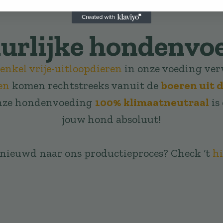
urlijke hondenvo
enkel vrije-uitloopdieren
in onze voeding ve
en
komen rechtstreeks vanuit de
boeren uit d
nze hondenvoeding
100% klimaatneutraal
is
jouw hond absoluut!
nieuwd naar ons productieproces? Check ‘t
hi