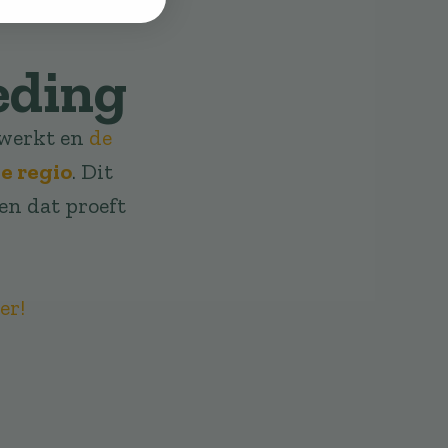
eding
rwerkt en
de
e regio
. Dit
 en dat proeft
er!