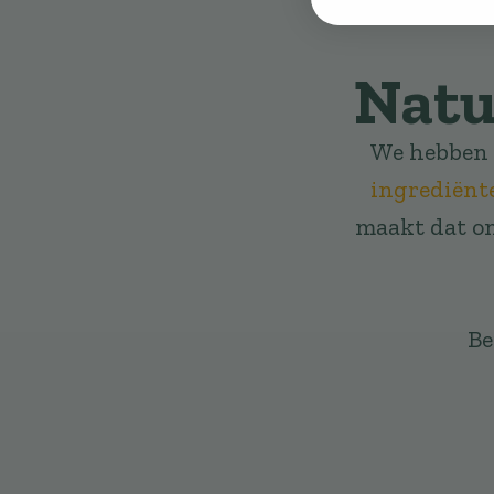
Natu
We hebben
ingrediënt
maakt dat o
Be