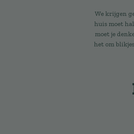
We krijgen g
huis moet ha
moet je denke
het om blikje