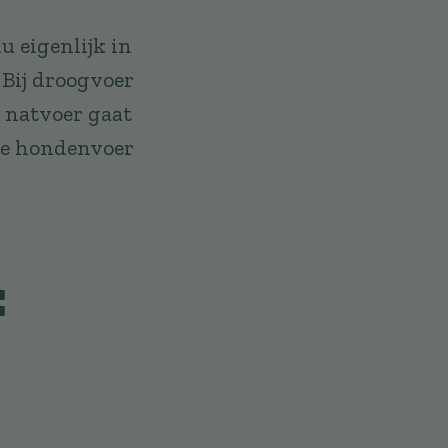
 eigenlijk in
. Bij droogvoer
j natvoer gaat
ype hondenvoer
: