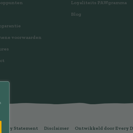
ooppunten
Loyaliteits PAWgramma
Blog
garantie
mene voorwaarden
ures
ct
k
rivacy Statement
Disclaimer
Ontwikkeld door Every 