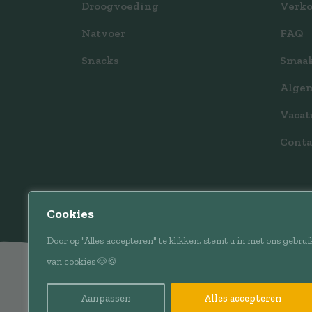
Droogvoeding
Verk
Natvoer
FAQ
Snacks
Smaak
Alge
Vacat
Conta
Cookies
Door op "Alles accepteren" te klikken, stemt u in met ons gebrui
van cookies 🐶🍪
Aanpassen
Alles accepteren
P