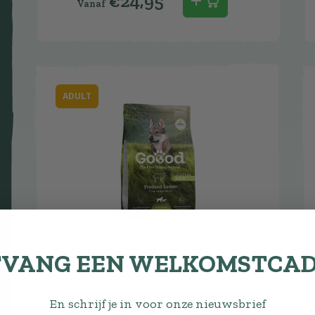
€
24,95
ADULT
Vrije uitloop Lam
VANG EEN WELKOMSTCA
DROOGVOER | ADULT
En schrijf je in voor onze nieuwsbrief
Voor sterke botten &