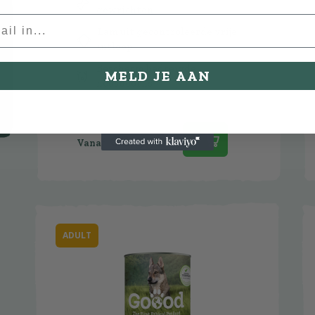
gewrichten
Lam uit gecontroleerde vrije
uitloop
Bescherm bedreigde
MELD JE AAN
neushoorns
€
2,95
ADULT