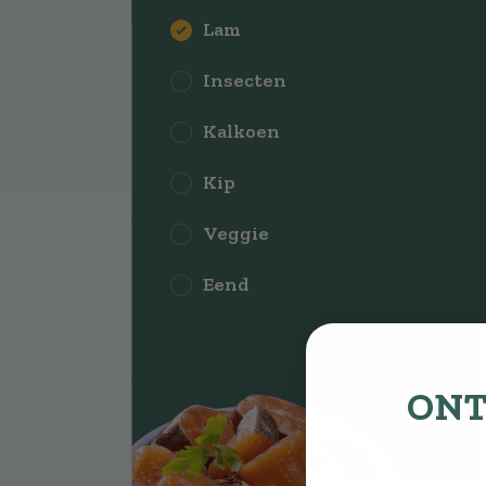
Lam
Insecten
Kalkoen
Kip
Veggie
Eend
ONT