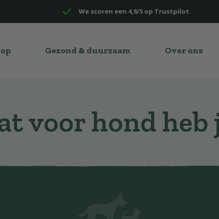
We scoren een 4,8/5 op Trustpilot
hop
Gezond & duurzaam
Over ons
t voor hond heb 