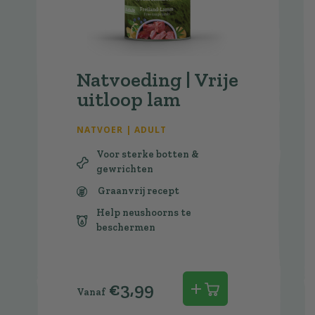
Natvoeding | Vrije
uitloop lam
NATVOER | ADULT
Voor sterke botten &
gewrichten
Graanvrij recept
Help neushoorns te
beschermen
€
3,99