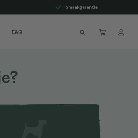
Smaakgarantie
FAQ
je?