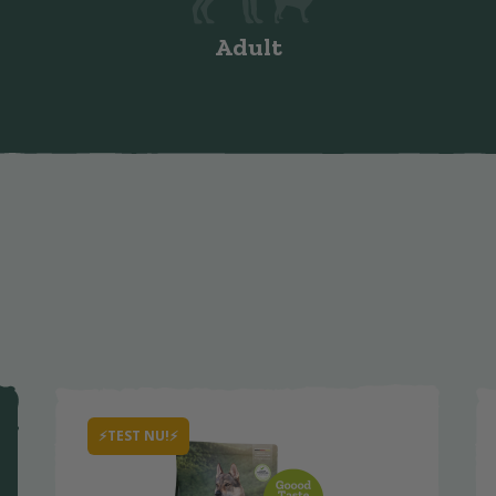
Adult
⚡️TEST NU!⚡️