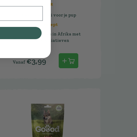
NATVOER | JUNIOR
Gezonde groei voor je pup
Graanvrij recept
Helpt families in Afrika met
opleidingsinitiatieven
€
3,99