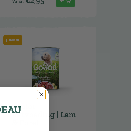
€
2,95
JUNIOR
Junior
DEAU
natvoeding | Lam
& Forel