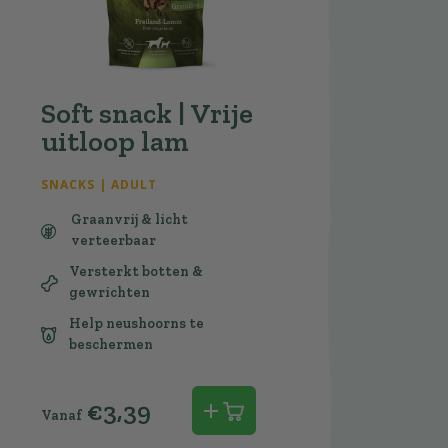
Soft snack | Vrije
uitloop lam
SNACKS | ADULT
Graanvrij & licht
verteerbaar
Versterkt botten &
gewrichten
Help neushoorns te
beschermen
€
3,39