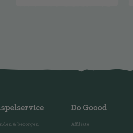
spelservice
Do Goood
nden & bezorgen
Affiliate